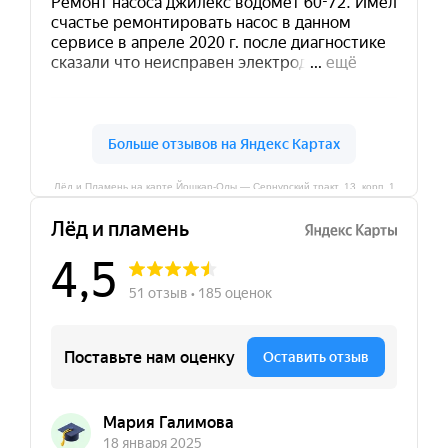
Лёд и Пламень на карте Йошкар‑Олы — Сернурский тракт, 13, корп. 1