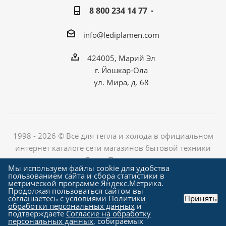
8 800 234 14 77
info@lediplamen.com
424005, Марий Эл
г. Йошкар-Ола
ул. Мира, д. 68
1998 - 2026 © Всё для тепла и холода в официальном
интернет каталоге сети магазинов бытовой техники
«Лед и Пламень»
Мы используем файлы cookie для удобства
пользованием сайта и сбора статистики в
метрической программе Яндекс.Метрика.
Продолжая пользоваться сайтом вы
Создание сайта компания
соглашаетесь с условиями
Политики
Принять
"Алроникс"
обработки персональных данных
и
подтверждаете
Согласие на обработку
персональных данных
, собираемых