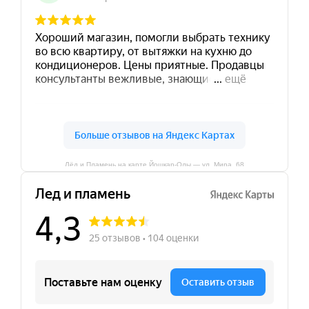
Лёд и Пламень на карте Йошкар‑Олы — ул. Мира, 68