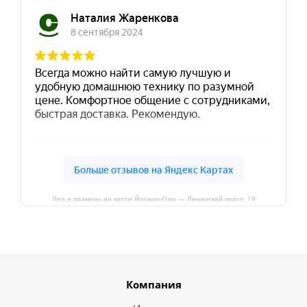
Лед и пламень на карте Йошкар‑Олы — Ленинский просп.,19
Компания