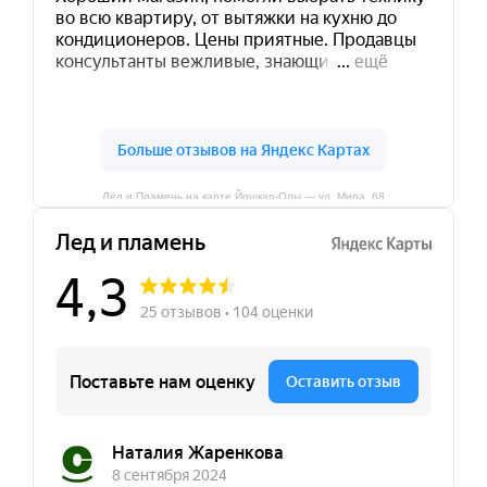
Лёд и Пламень на карте Йошкар‑Олы — ул. Мира, 68