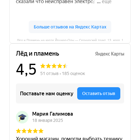
Лёд и Пламень на карте Йошкар‑Олы — Сернурский тракт, 13, корп. 1