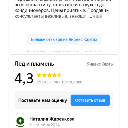
Лёд и Пламень на карте Йошкар‑Олы — ул. Мира, 68