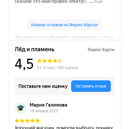
Лёд и Пламень на карте Йошкар‑Олы — Сернурский тракт, 13, корп. 1