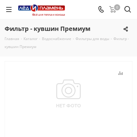
0
Фильтр - кувшин Премиум
Главная
-
Каталог
-
Водоснабжение
-
Фильтры для воды
-
Фильтр -
кувшин Премиум