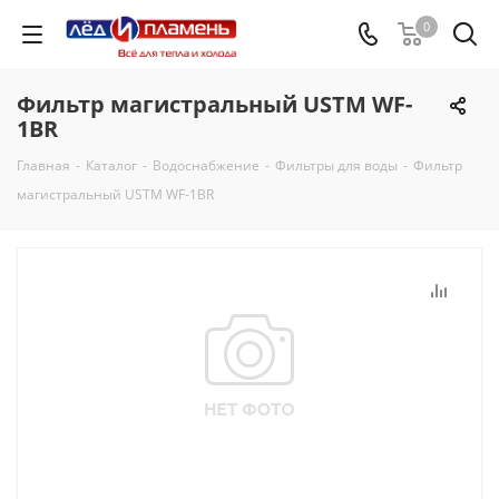
0
Фильтр магистральный USTM WF-
1BR
Главная
-
Каталог
-
Водоснабжение
-
Фильтры для воды
-
Фильтр
магистральный USTM WF-1BR