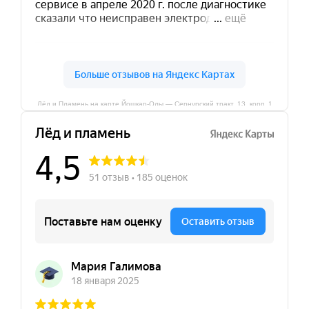
Лёд и Пламень на карте Йошкар‑Олы — Сернурский тракт, 13, корп. 1