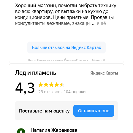
Лёд и Пламень на карте Йошкар‑Олы — ул. Мира, 68