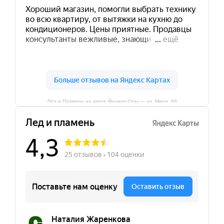
Лёд и Пламень на карте Йошкар‑Олы — ул. Мира, 68