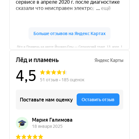
Лёд и Пламень на карте Йошкар‑Олы — Сернурский тракт, 13, корп. 1