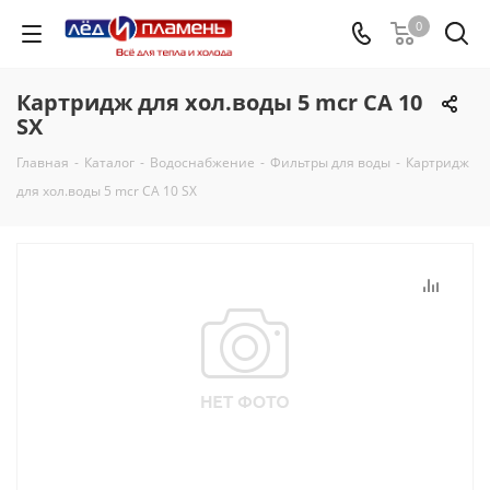
0
Картридж для хол.воды 5 mcr CA 10
SX
Главная
-
Каталог
-
Водоснабжение
-
Фильтры для воды
-
Картридж
для хол.воды 5 mcr CA 10 SX