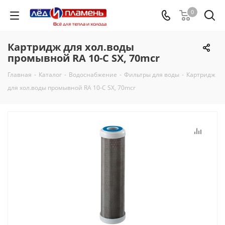
0
Картридж для хол.воды
промывной RA 10-C SX, 70mcr
Главная
-
Каталог
-
Водоснабжение
-
Фильтры для воды
-
Картридж
для хол.воды промывной RA 10-C SX, 70mcr