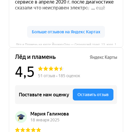
Лёд и Пламень на карте Йошкар‑Олы — Сернурский тракт, 13, корп. 1