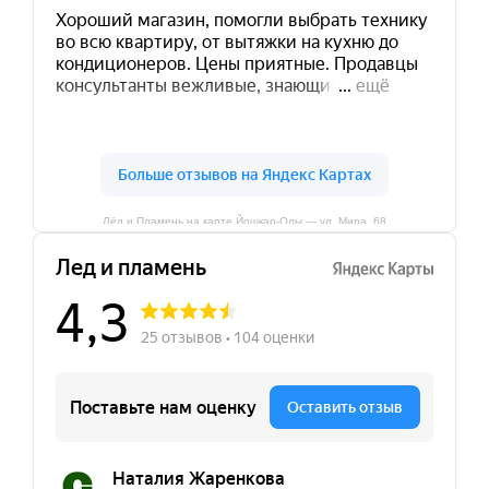
Лёд и Пламень на карте Йошкар‑Олы — ул. Мира, 68