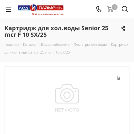
0
Картридж для хол.воды Senior 25
mcr F 10 SX/25
Главная
-
Каталог
-
Водоснабжение
-
Фильтры для воды
-
Картридж
для хол.воды Senior 25 mcr F 10 SX/25