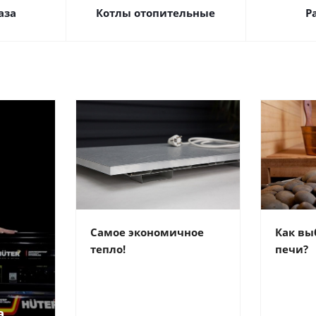
аза
Котлы отопительные
Р
Самое экономичное
Как вы
тепло!
печи?
а