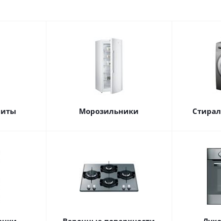
литы
Морозильники
Стира