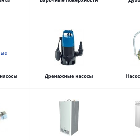
онки
Варочные поверхности
Дух
насосы
Дренажные насосы
Насо