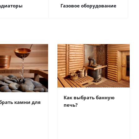
адиаторы
Газовое оборудование
Как выбрать банную
брать камни для
печь?