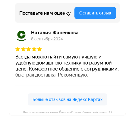
Лед и пламень на карте Йошкар‑Олы — Ленинский просп.,19