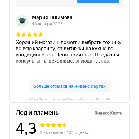
Лёд и Пламень на карте Йошкар‑Олы — ул. Мира, 68