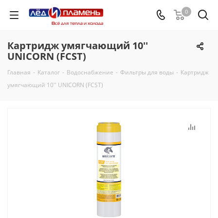
0
Картридж умягчающий 10''
UNICORN (FCST)
Главная
-
Каталог
-
Водоснабжение
-
Фильтры для воды
-
Картридж
умягчающий 10'' UNICORN (FCST)