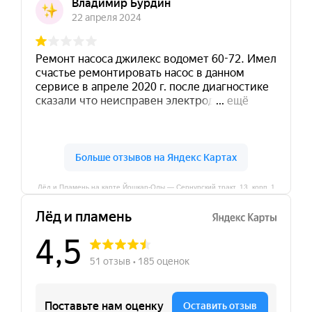
Лёд и Пламень на карте Йошкар‑Олы — Сернурский тракт, 13, корп. 1