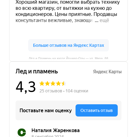
Лёд и Пламень на карте Йошкар‑Олы — ул. Мира, 68