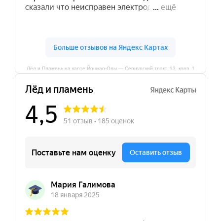
Лёд и Пламень на карте Йошкар‑Олы — Сернурский тракт, 13, корп. 1