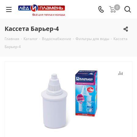
0
Кассета Барьер-4
Главная
-
Каталог
-
Водоснабжение
-
Фильтры для воды
-
Кассета
Барьер-4