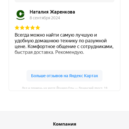
Лед и пламень на карте Йошкар‑Олы — Ленинский просп.,19
Компания