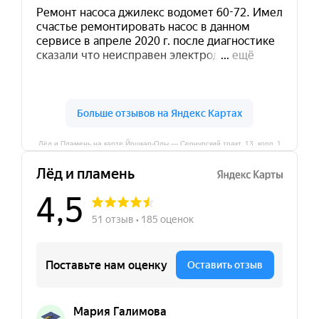
Лёд и Пламень на карте Йошкар‑Олы — Сернурский тракт, 13, корп. 1