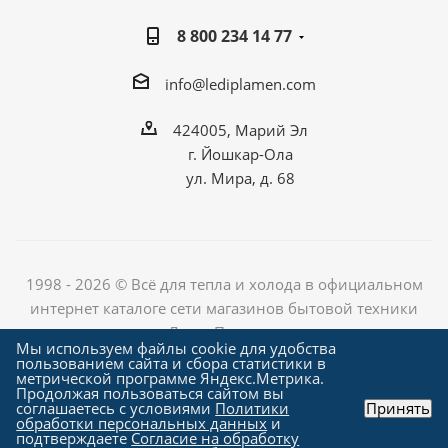
8 800 234 14 77
info@lediplamen.com
424005, Марий Эл
г. Йошкар-Ола
ул. Мира, д. 68
1998 - 2026 © Всё для тепла и холода в официальном
интернет каталоге сети магазинов бытовой техники
«Лед и Пламень»
Мы используем файлы cookie для удобства
пользованием сайта и сбора статистики в
метрической программе Яндекс.Метрика.
Продолжая пользоваться сайтом вы
Создание сайта компания
соглашаетесь с условиями
Политики
Принять
"Алроникс"
обработки персональных данных
и
подтверждаете
Согласие на обработку