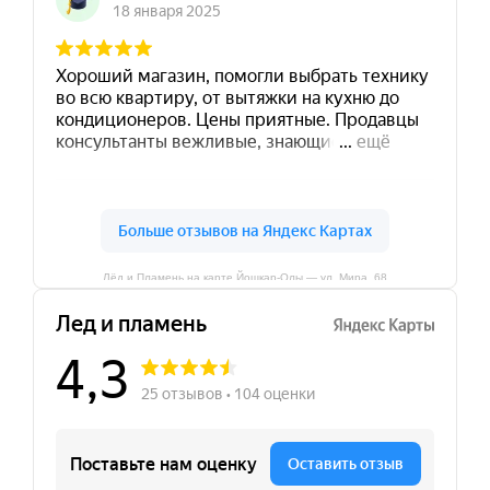
Лёд и Пламень на карте Йошкар‑Олы — ул. Мира, 68