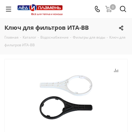
0
Ключ для фильтров ИТА-BB
Главная
-
Каталог
-
Водоснабжение
-
Фильтры для воды
-
Ключ для
фильтров ИТА-BB