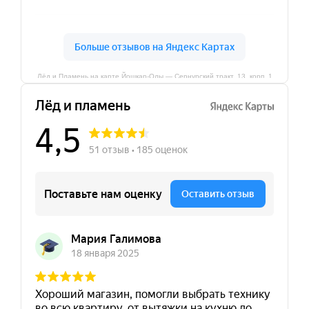
Лёд и Пламень на карте Йошкар‑Олы — Сернурский тракт, 13, корп. 1