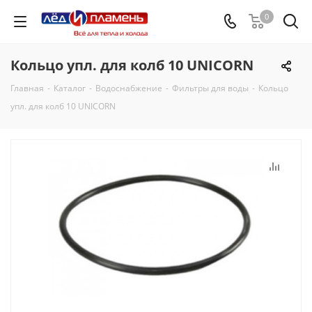
0
Кольцо упл. для колб 10 UNICORN
Главная
-
Каталог
-
Водоснабжение
-
Фильтры для воды
-
Кольцо
упл. для колб 10 UNICORN