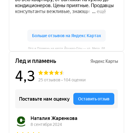
Лёд и Пламень на карте Йошкар‑Олы — ул. Мира, 68