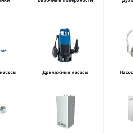
онки
Варочные поверхности
Дух
насосы
Дренажные насосы
Насо