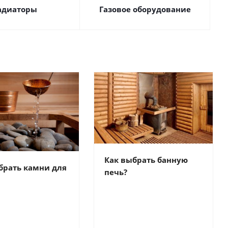
адиаторы
Газовое оборудование
Как выбрать банную
брать камни для
печь?