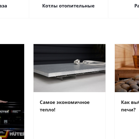
аза
Котлы отопительные
Р
Самое экономичное
Как вы
тепло!
печи?
а