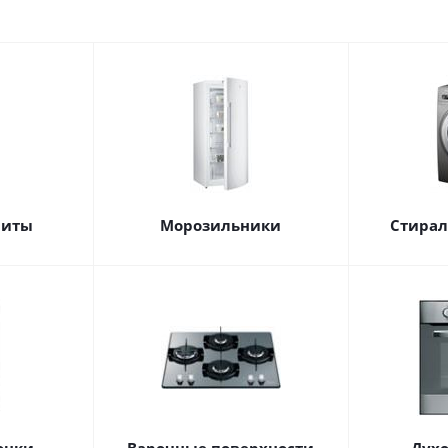
литы
Морозильники
Стира