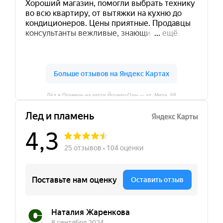
Лёд и Пламень на карте Йошкар‑Олы — ул. Мира, 68