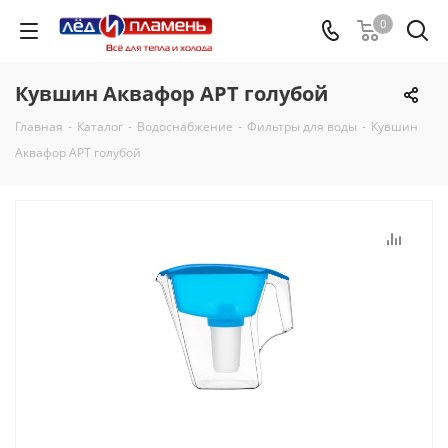
0
Кувшин Аквафор АРТ голубой
Главная
-
Каталог
-
Водоснабжение
-
Фильтры для воды
-
Кувшин
Аквафор АРТ голубой