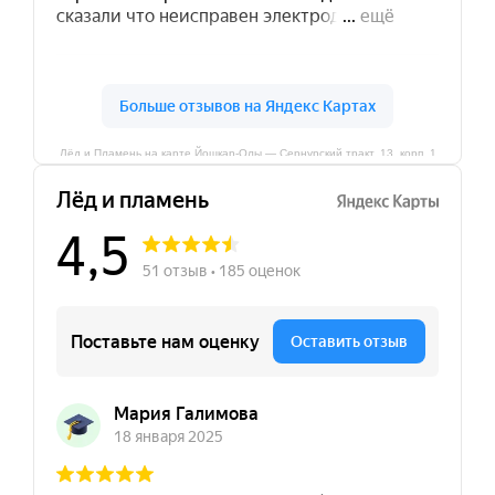
Лёд и Пламень на карте Йошкар‑Олы — Сернурский тракт, 13, корп. 1