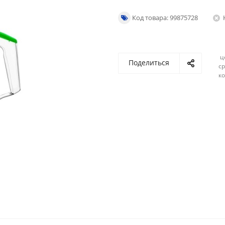
Код товара: 99875728
ц
Поделиться
ср
ко