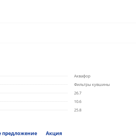
Аквафор
Фильтры кувшины
26.7
10.6
25.8
е предложение
Акция