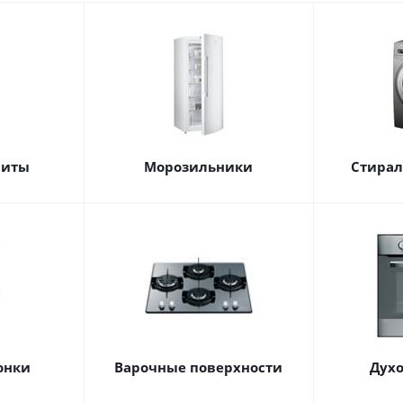
литы
Морозильники
Стира
онки
Варочные поверхности
Дух