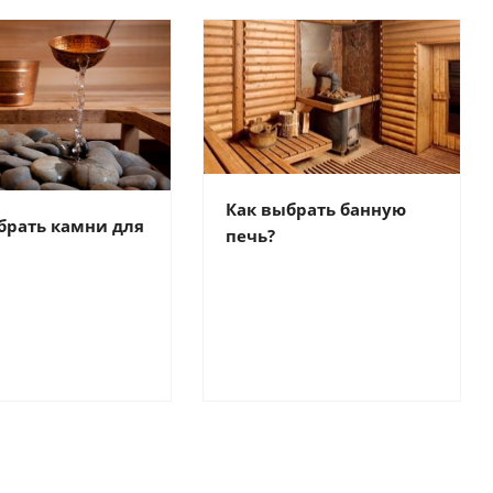
Как выбрать банную
брать камни для
печь?