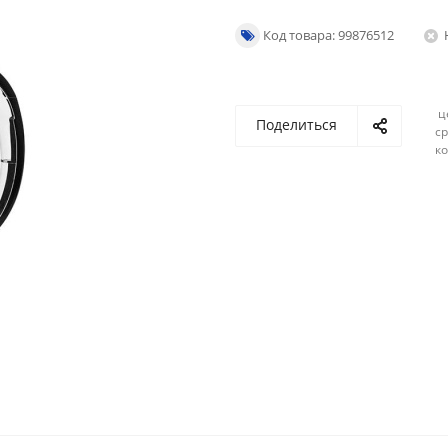
Код товара: 99876512
ц
Поделиться
ср
ко