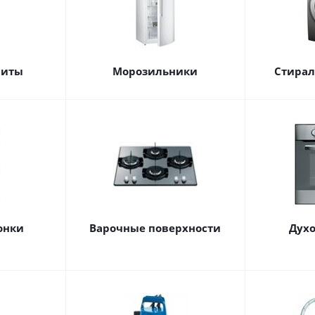
литы
Морозильники
Стира
онки
Варочные поверхности
Дух