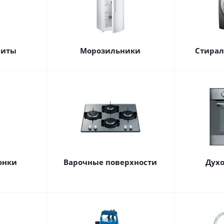
литы
Морозильники
Стира
онки
Варочные поверхности
Дух