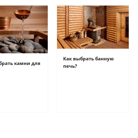
Как выбрать банную
брать камни для
печь?