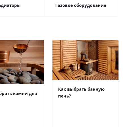
адиаторы
Газовое оборудование
Как выбрать банную
брать камни для
печь?