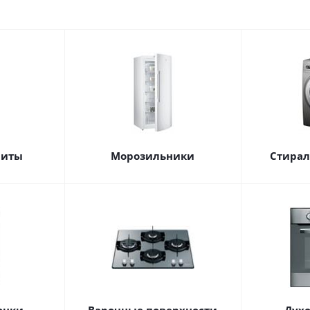
литы
Морозильники
Стира