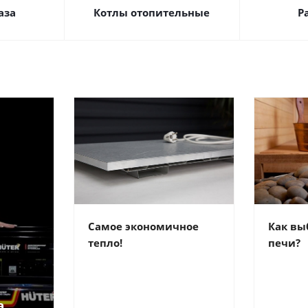
аза
Котлы отопительные
Р
Самое экономичное
Как вы
тепло!
печи?
а