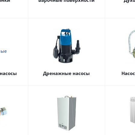
онки
Варочные поверхности
Дух
насосы
Дренажные насосы
Насо