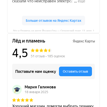
Лёд и Пламень на карте Йошкар‑Олы — Сернурский тракт, 13, корп. 1