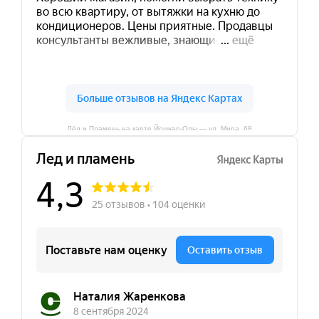
Лёд и Пламень на карте Йошкар‑Олы — ул. Мира, 68