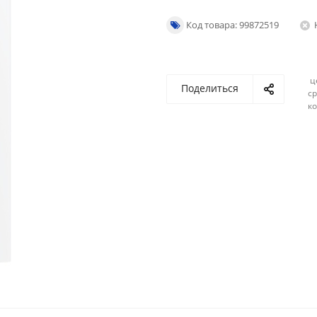
Код товара: 99872519
ц
Поделиться
ср
ко