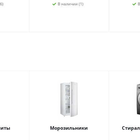
6)
В наличии (1)
В
литы
Морозильники
Стира