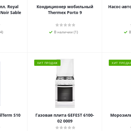
л. Royal
Кондиционер мобильный
Насос-авт
 Noir Sable
Thermex Porto 9
4)
В наличии (1)
В
ХИТ ПРОДАЖ
ХИТ ПРОДА
ilTerm S10
Газовая плита GEFEST 6100-
Морозиль
02 0009