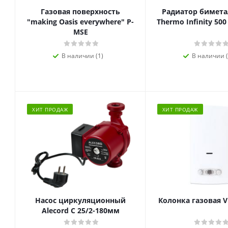
Газовая поверхность
Радиатор биметал
"making Oasis everywhere" P-
Thermo Infinity 500
MSE
В наличии (1)
В наличии (
ХИТ ПРОДАЖ
ХИТ ПРОДАЖ
Насос циркуляционный
Колонка газовая V
Alecord C 25/2-180мм