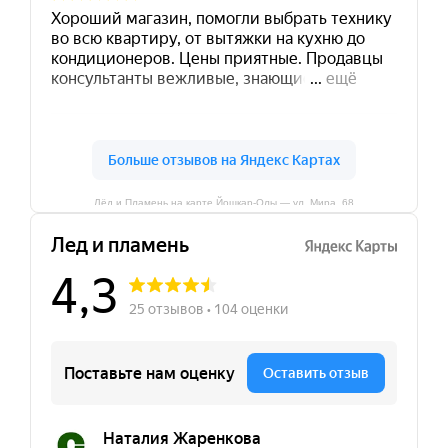
Лёд и Пламень на карте Йошкар‑Олы — ул. Мира, 68