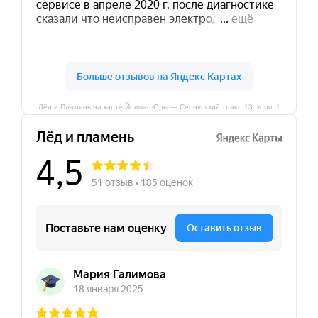
Лёд и Пламень на карте Йошкар‑Олы — Сернурский тракт, 13, корп. 1