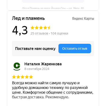
Лёд и Пламень на карте Йошкар‑Олы — ул. Мира, 68