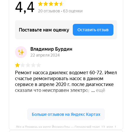
Лёд и Пламень на карте Йошкар‑Олы — Сернурский тракт, 13, корп. 1