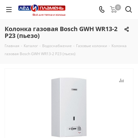
0
Колонка газовая Bosch GWH WR13-2
P23 (пьезо)
Главная
-
Каталог
-
Водоснабжение
-
Газовые колонки
-
Колонка
газовая Bosch GWH WR13-2 P23 (пьезо)