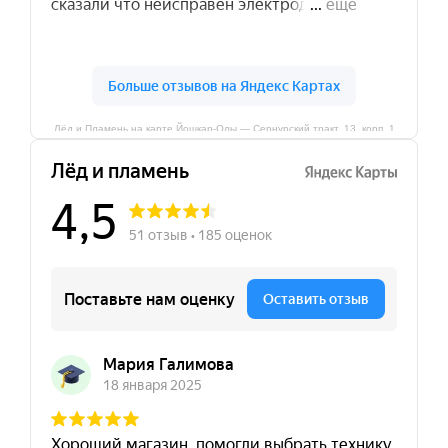
Лёд и Пламень на карте Йошкар‑Олы — Сернурский тракт, 13, корп. 1