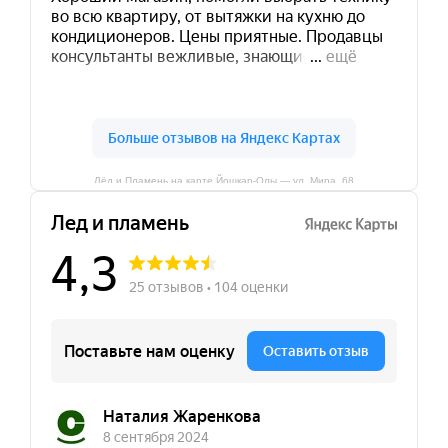
Лёд и Пламень на карте Йошкар‑Олы — ул. Мира, 68