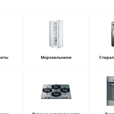
литы
Морозильники
Стира