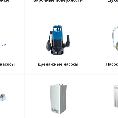
онки
Варочные поверхности
Дух
насосы
Дренажные насосы
Насо