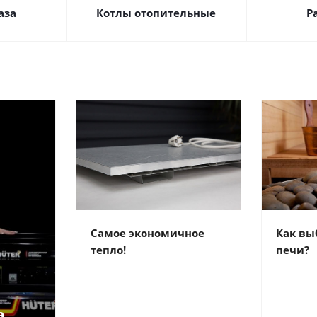
аза
Котлы отопительные
Р
Самое экономичное
Как вы
тепло!
печи?
а