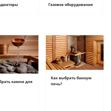
адиаторы
Газовое оборудование
Как выбрать банную
брать камни для
печь?