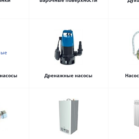
онки
Варочные поверхности
Дух
насосы
Дренажные насосы
Насо