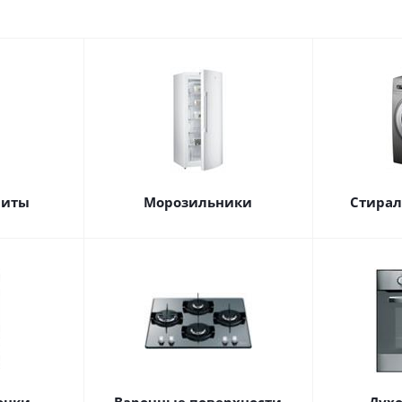
литы
Морозильники
Стира