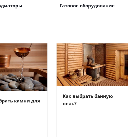
адиаторы
Газовое оборудование
Как выбрать банную
брать камни для
печь?