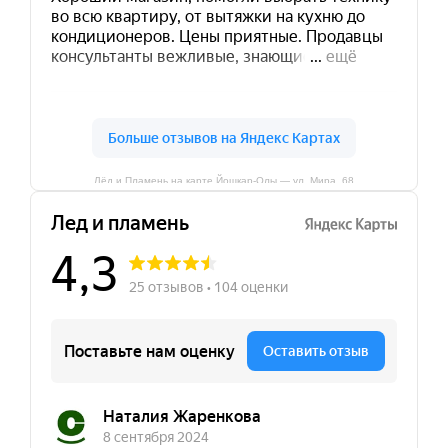
Лёд и Пламень на карте Йошкар‑Олы — ул. Мира, 68