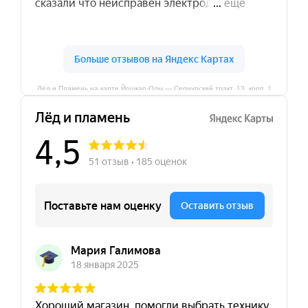
Лёд и Пламень на карте Йошкар‑Олы — Сернурский тракт, 13, корп. 1