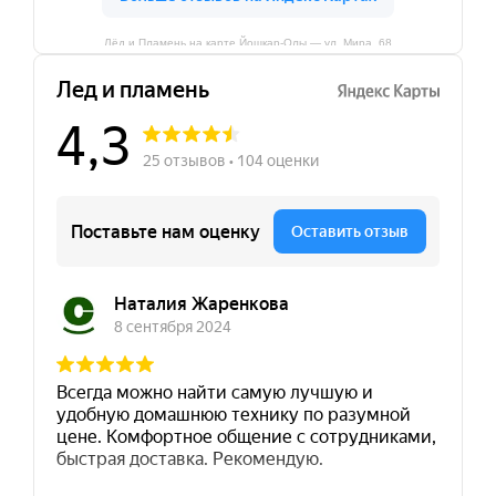
Лёд и Пламень на карте Йошкар‑Олы — ул. Мира, 68