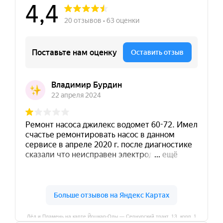
Лёд и Пламень на карте Йошкар‑Олы — Сернурский тракт, 13, корп. 1