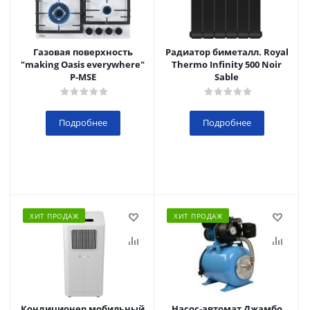
Газовая поверхность
Радиатор биметалл. Royal
"making Oasis everywhere"
Thermo Infinity 500 Noir
P-MSE
Sable
Подробнее
Подробнее
ХИТ ПРОДАЖ
ХИТ ПРОДАЖ
Кондиционер мобильный
Насос-автомат Джамбо