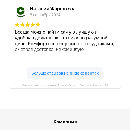
Лед и пламень на карте Йошкар‑Олы — Ленинский просп.,19
Компания