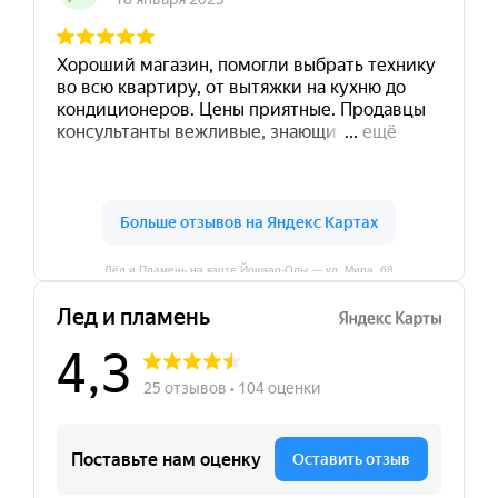
Лёд и Пламень на карте Йошкар‑Олы — ул. Мира, 68