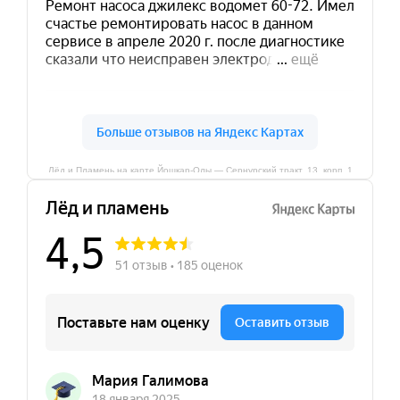
Лёд и Пламень на карте Йошкар‑Олы — Сернурский тракт, 13, корп. 1