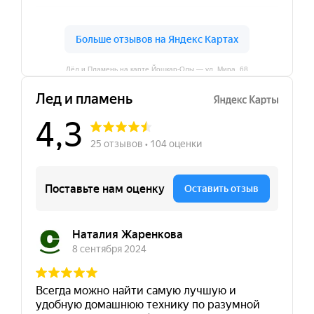
Лёд и Пламень на карте Йошкар‑Олы — ул. Мира, 68