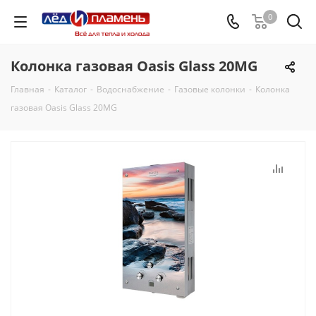
0
Колонка газовая Oasis Glass 20MG
Главная
-
Каталог
-
Водоснабжение
-
Газовые колонки
-
Колонка
газовая Oasis Glass 20MG