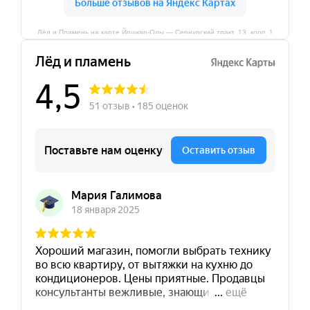
Лёд и Пламень на карте Йошкар‑Олы — Сернурский тракт, 13, корп. 1