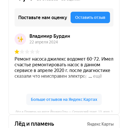
Лёд и Пламень на карте Йошкар‑Олы — Сернурский тракт, 13, корп. 1