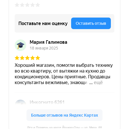
Лёд и Пламень на карте Йошкар‑Олы — ул. Мира, 68