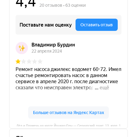
Лёд и Пламень на карте Йошкар‑Олы — Сернурский тракт, 13, корп. 1