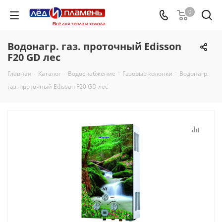
0
Водонагр. газ. проточный Edisson
F20 GD лес
Главная
-
Каталог
-
Водоснабжение
-
Газовые колонки
-
Водонагр.
газ. проточный Edisson F20 GD лес