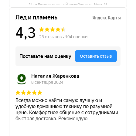
Лёд и Пламень на карте Йошкар‑Олы — ул. Мира, 68