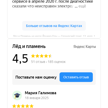
Лёд и Пламень на карте Йошкар‑Олы — Сернурский тракт, 13, корп. 1