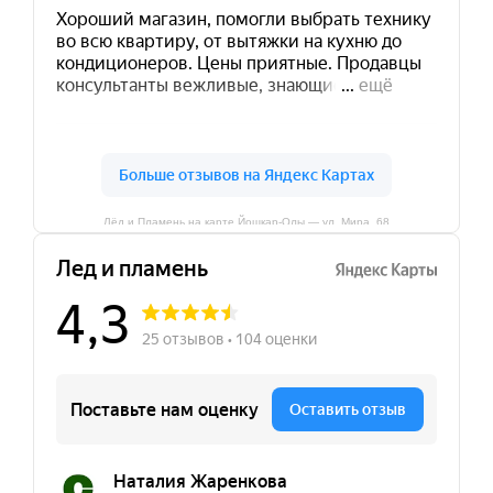
Лёд и Пламень на карте Йошкар‑Олы — ул. Мира, 68