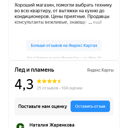
Лёд и Пламень на карте Йошкар‑Олы — ул. Мира, 68