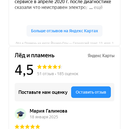
Лёд и Пламень на карте Йошкар‑Олы — Сернурский тракт, 13, корп. 1