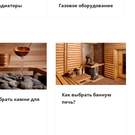
адиаторы
Газовое оборудование
Как выбрать банную
брать камни для
печь?