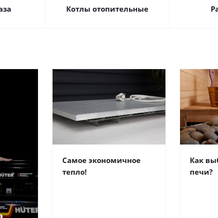
аза
Котлы отопительные
Р
Самое экономичное
Как вы
тепло!
печи?
а