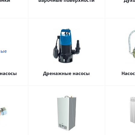
онки
Варочные поверхности
Дух
насосы
Дренажные насосы
Насо