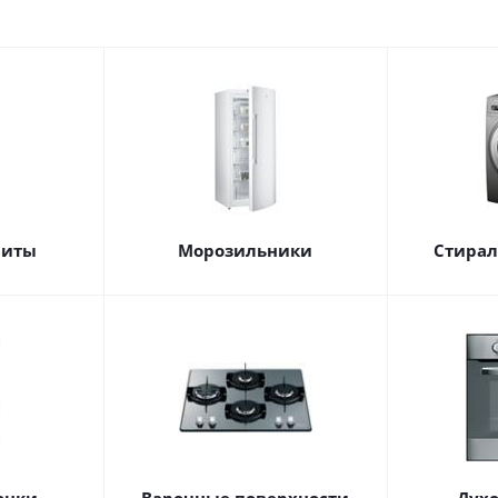
литы
Морозильники
Стира