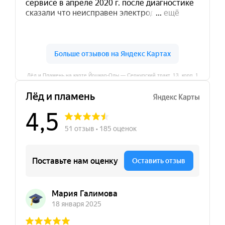
Лёд и Пламень на карте Йошкар‑Олы — Сернурский тракт, 13, корп. 1