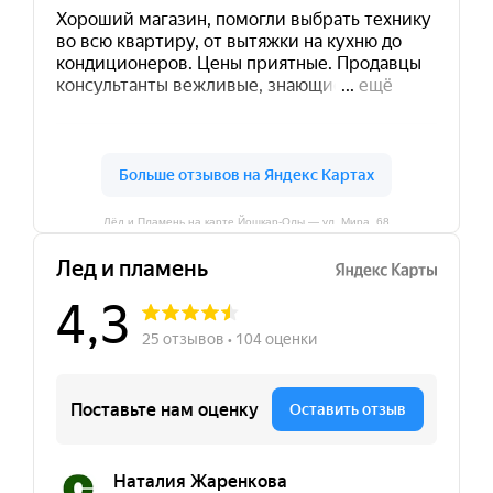
Лёд и Пламень на карте Йошкар‑Олы — ул. Мира, 68