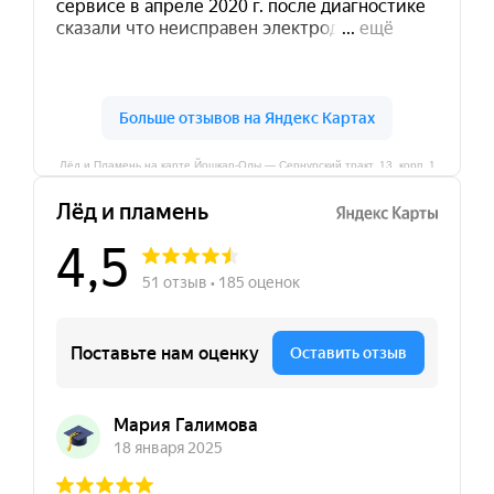
Лёд и Пламень на карте Йошкар‑Олы — Сернурский тракт, 13, корп. 1