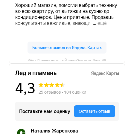
Лёд и Пламень на карте Йошкар‑Олы — ул. Мира, 68