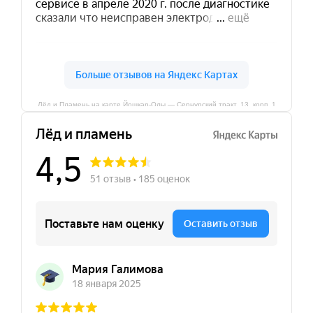
Лёд и Пламень на карте Йошкар‑Олы — Сернурский тракт, 13, корп. 1