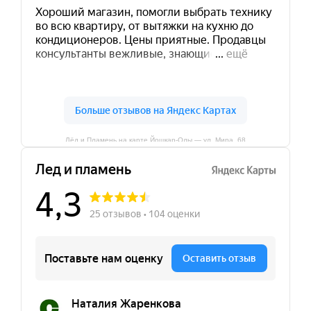
Лёд и Пламень на карте Йошкар‑Олы — ул. Мира, 68