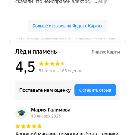
Лёд и Пламень на карте Йошкар‑Олы — Сернурский тракт, 13, корп. 1