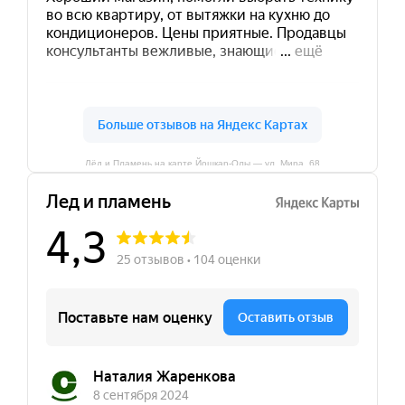
Лёд и Пламень на карте Йошкар‑Олы — ул. Мира, 68