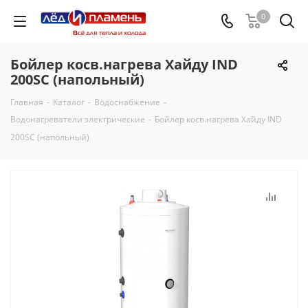
0
Бойлер косв.нагрева Хайду IND
200SC (напольный)
Главная
-
Каталог
-
Водоснабжение
-
Водонагреватели электрические
-
Бойлер косв.нагрева Хайду IND
200SC (напольный)