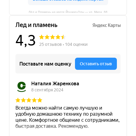
Лёд и Пламень на карте Йошкар‑Олы — ул. Мира, 68