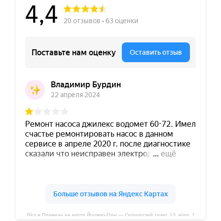
Лёд и Пламень на карте Йошкар‑Олы — Сернурский тракт, 13, корп. 1