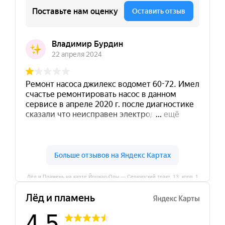
Лёд и Пламень на карте Йошкар‑Олы — Сернурский тракт, 13, корп. 1