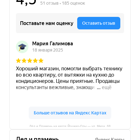
Лёд и Пламень на карте Йошкар‑Олы — ул. Мира, 68