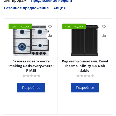
Хит продаж
Предложение недели
Сезонное предложение
Акция
ХИТ ПРОДАЖ
ХИТ ПРОДАЖ
Газовая поверхность
Радиатор биметалл. Royal
"making Oasis everywhere"
Thermo Infinity 500 Noir
P-MSE
Sable
Подробнее
Подробнее