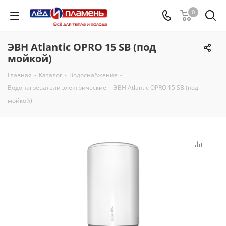
0
ЭВН Atlantic OPRO 15 SB (под
мойкой)
Главная
-
Каталог
-
Водоснабжение
-
Водонагреватели электрические
-
ЭВН Atlantic OPRO 15 SB (под
мойкой)