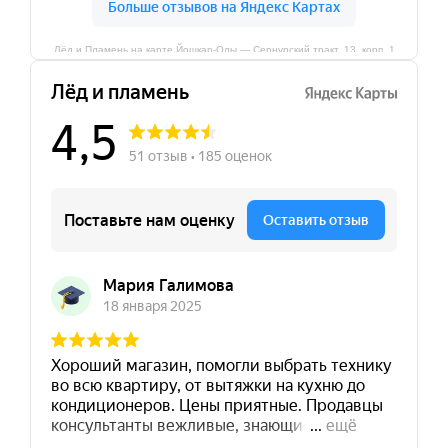
Лёд и Пламень на карте Йошкар‑Олы — Сернурский тракт, 13, корп. 1