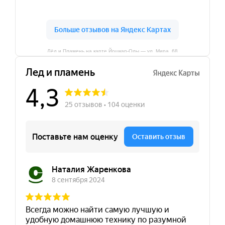
Лёд и Пламень на карте Йошкар‑Олы — ул. Мира, 68