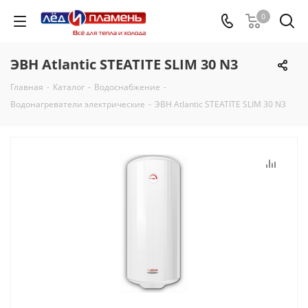
0
ЭВН Atlantic STEATITE SLIM 30 N3
Главная
-
Каталог
-
Водоснабжение
-
Водонагреватели электрические
-
ЭВН Atlantic STEATITE SLIM 30 N3