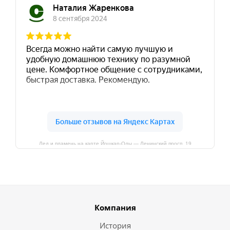
Лед и пламень на карте Йошкар‑Олы — Ленинский просп.,19
Компания
История