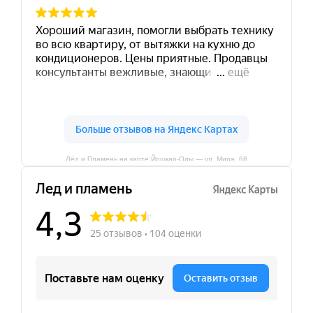
Лёд и Пламень на карте Йошкар‑Олы — ул. Мира, 68