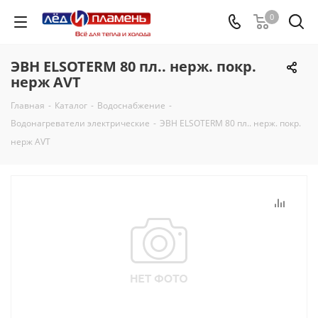
0
ЭВН ELSOTERM 80 пл.. нерж. покр.
нерж АVТ
Главная
-
Каталог
-
Водоснабжение
-
Водонагреватели электрические
-
ЭВН ELSOTERM 80 пл.. нерж. покр.
нерж АVТ