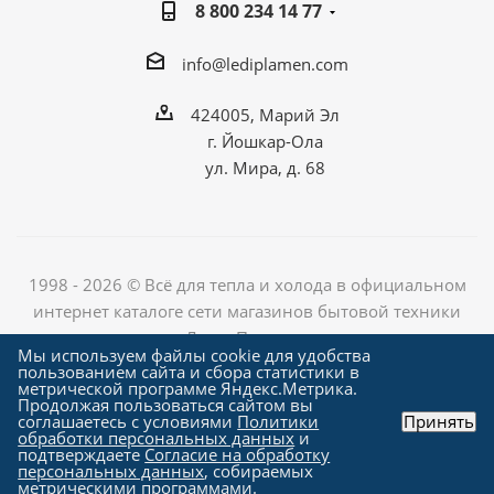
8 800 234 14 77
info@lediplamen.com
424005, Марий Эл
г. Йошкар-Ола
ул. Мира, д. 68
1998 - 2026 © Всё для тепла и холода в официальном
интернет каталоге сети магазинов бытовой техники
«Лед и Пламень»
Мы используем файлы cookie для удобства
пользованием сайта и сбора статистики в
метрической программе Яндекс.Метрика.
Продолжая пользоваться сайтом вы
Создание сайта компания
соглашаетесь с условиями
Политики
Принять
"Алроникс"
обработки персональных данных
и
подтверждаете
Согласие на обработку
персональных данных
, собираемых
метрическими программами.