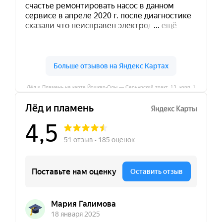
Лёд и Пламень на карте Йошкар‑Олы — Сернурский тракт, 13, корп. 1