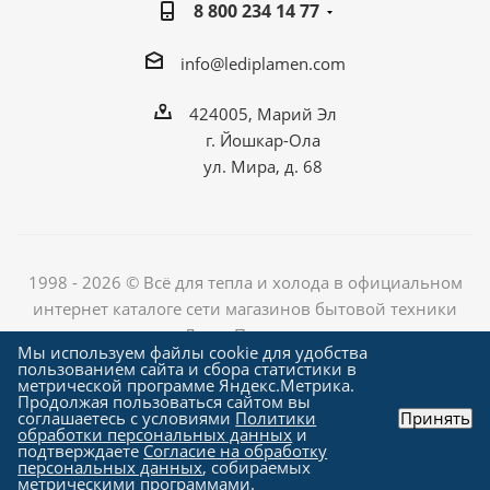
8 800 234 14 77
info@lediplamen.com
424005, Марий Эл
г. Йошкар-Ола
ул. Мира, д. 68
1998 - 2026 © Всё для тепла и холода в официальном
интернет каталоге сети магазинов бытовой техники
«Лед и Пламень»
Мы используем файлы cookie для удобства
пользованием сайта и сбора статистики в
метрической программе Яндекс.Метрика.
Продолжая пользоваться сайтом вы
Создание сайта компания
соглашаетесь с условиями
Политики
Принять
"Алроникс"
обработки персональных данных
и
подтверждаете
Согласие на обработку
персональных данных
, собираемых
метрическими программами.