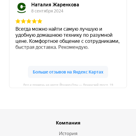
Лед и пламень на карте Йошкар‑Олы — Ленинский просп.,19
Компания
История