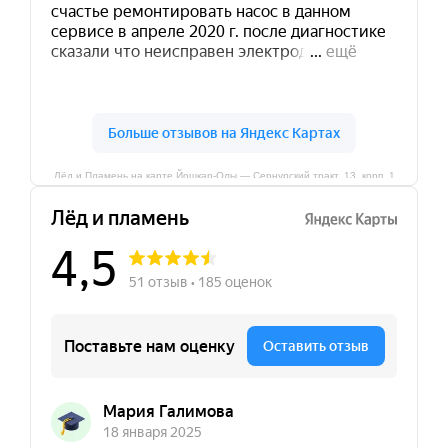
Лёд и Пламень на карте Йошкар‑Олы — Сернурский тракт, 13, корп. 1