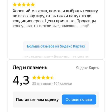
Лёд и Пламень на карте Йошкар‑Олы — ул. Мира, 68