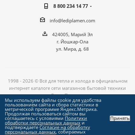
8 800 234 14 77
info@lediplamen.com
424005, Марий Эл
г. Йошкар-Ола
ул. Мира, д. 68
1998 - 2026 © Всё для тепла и холода в официальном
интернет каталоге сети магазинов бытовой техники
«Лед и Пламень»
Мы используем файлы cookie для удобства
пользованием сайта и сбора статистики в
метрической программе Яндекс.Метрика.
Продолжая пользоваться сайтом вы
Создание сайта компания
соглашаетесь с условиями
Политики
Принять
"Алроникс"
обработки персональных данных
и
подтверждаете
Согласие на обработку
персональных данных
, собираемых