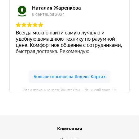
Лед и пламень на карте Йошкар‑Олы — Ленинский просп.,19
Компания