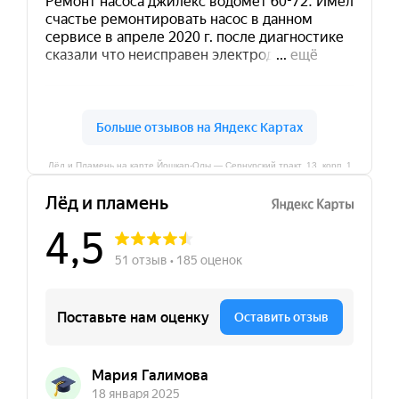
Лёд и Пламень на карте Йошкар‑Олы — Сернурский тракт, 13, корп. 1