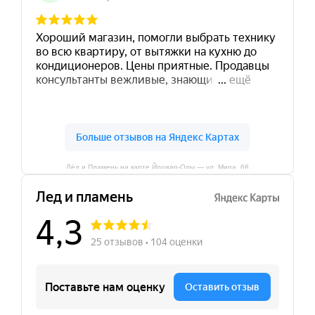
Лёд и Пламень на карте Йошкар‑Олы — ул. Мира, 68