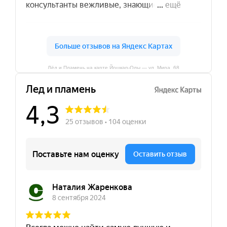
Лёд и Пламень на карте Йошкар‑Олы — ул. Мира, 68