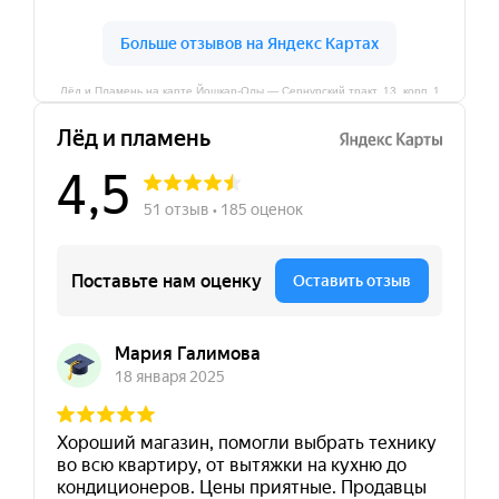
Лёд и Пламень на карте Йошкар‑Олы — Сернурский тракт, 13, корп. 1