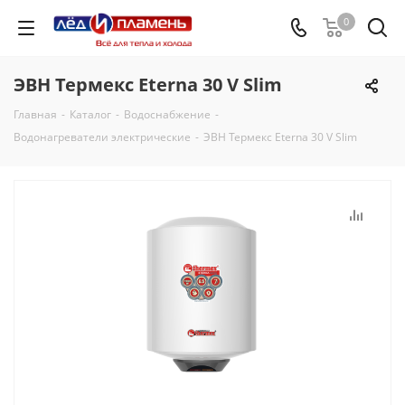
0
ЭВН Термекс Еterna 30 V Slim
Главная
-
Каталог
-
Водоснабжение
-
Водонагреватели электрические
-
ЭВН Термекс Еterna 30 V Slim