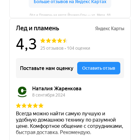
Лёд и Пламень на карте Йошкар‑Олы — ул. Мира, 68