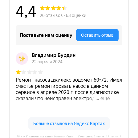
Лёд и Пламень на карте Йошкар‑Олы — Сернурский тракт, 13, корп. 1