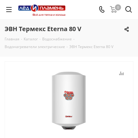
0
ЭВН Термекс Еterna 80 V
Главная
-
Каталог
-
Водоснабжение
-
Водонагреватели электрические
-
ЭВН Термекс Еterna 80 V