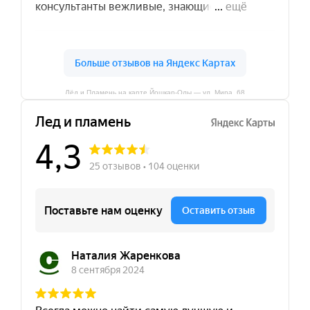
Лёд и Пламень на карте Йошкар‑Олы — ул. Мира, 68