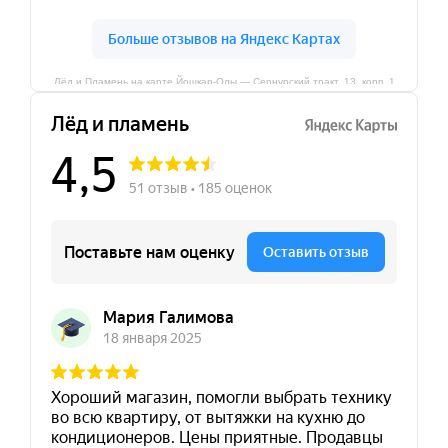
Лёд и Пламень на карте Йошкар‑Олы — Сернурский тракт, 13, корп. 1