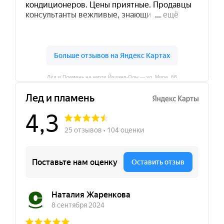
Лёд и Пламень на карте Йошкар‑Олы — ул. Мира, 68