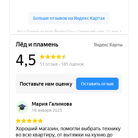
Лёд и Пламень на карте Йошкар‑Олы — Сернурский тракт, 13, корп. 1