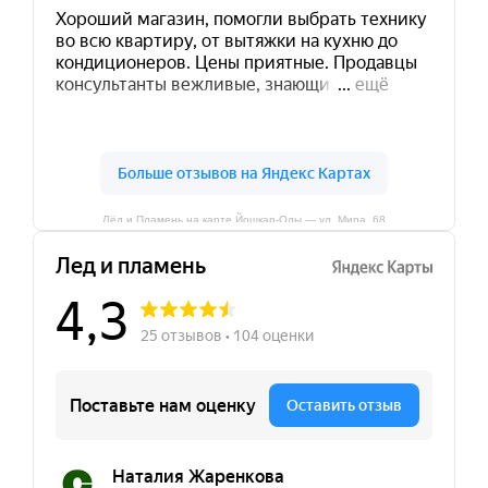
Лёд и Пламень на карте Йошкар‑Олы — ул. Мира, 68