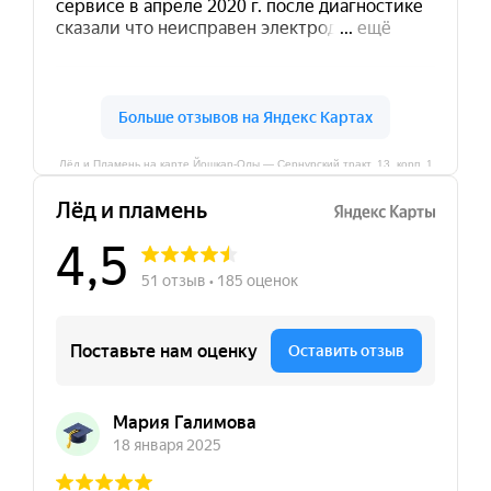
Лёд и Пламень на карте Йошкар‑Олы — Сернурский тракт, 13, корп. 1