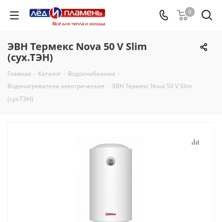
0
ЭВН Термекс Nova 50 V Slim
(сух.ТЭН)
Главная
-
Каталог
-
Водоснабжение
-
Водонагреватели электрические
-
ЭВН Термекс Nova 50 V Slim
(сух.ТЭН)