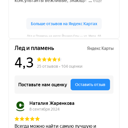
Лёд и Пламень на карте Йошкар‑Олы — ул. Мира, 68