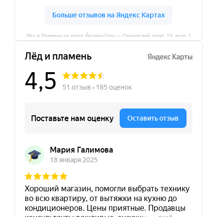
Лёд и Пламень на карте Йошкар‑Олы — Сернурский тракт, 13, корп. 1