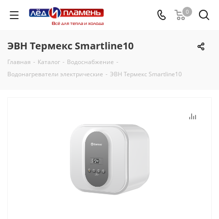
0
ЭВН Термекс Smartline10
Главная
-
Каталог
-
Водоснабжение
-
Водонагреватели электрические
-
ЭВН Термекс Smartline10